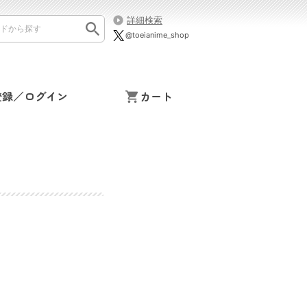
詳細検索
@toeianime_shop
登録／ログイン
カート