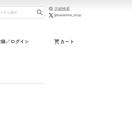
詳細検索
@toeianime_shop
登録／ログイン
カート