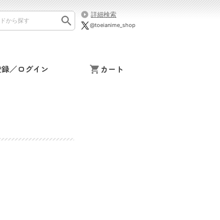
詳細検索
@toeianime_shop
登録／ログイン
カート