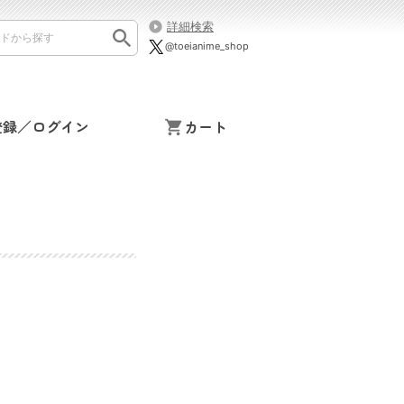
詳細検索
@toeianime_shop
登録／ログイン
カート