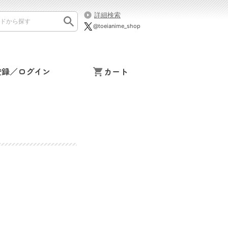
詳細検索
@toeianime_shop
登録／ログイン
カート