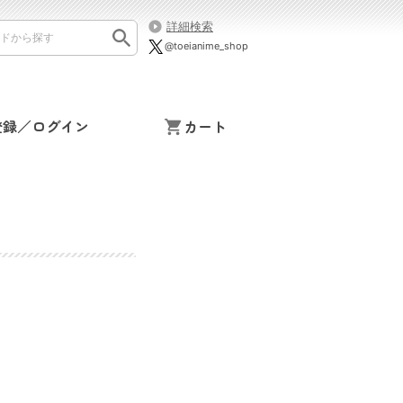
詳細検索
@toeianime_shop
登録／ログイン
カート