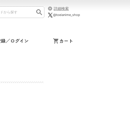
詳細検索
@toeianime_shop
登録／ログイン
カート