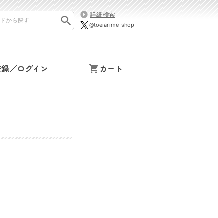
詳細検索
@toeianime_shop
登録／ログイン
カート