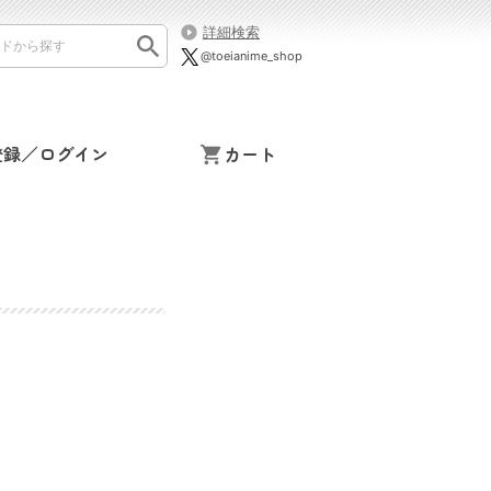
詳細検索
@toeianime_shop
登録／ログイン
カート