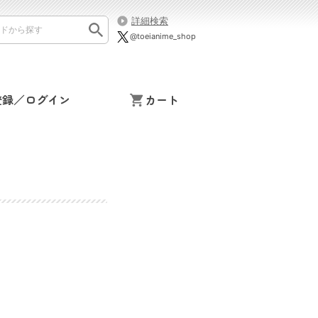
詳細検索
@toeianime_shop
登録／ログイン
カート