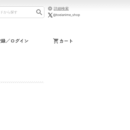
詳細検索
@toeianime_shop
登録／ログイン
カート