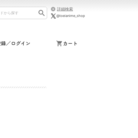
詳細検索
@toeianime_shop
登録／ログイン
カート