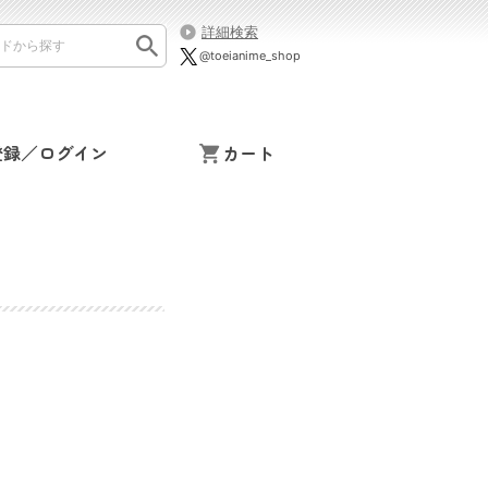
詳細検索
@toeianime_shop
登録／ログイン
カート