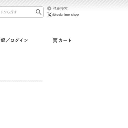
詳細検索
@toeianime_shop
登録／ログイン
カート