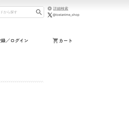
詳細検索
@toeianime_shop
登録／ログイン
カート