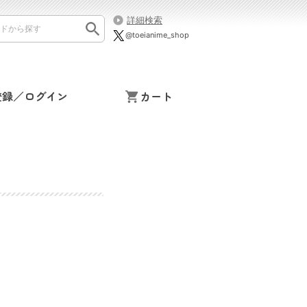
詳細検索
@toeianime_shop
登録／ログイン
カート