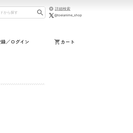
詳細検索
@toeianime_shop
登録／ログイン
カート