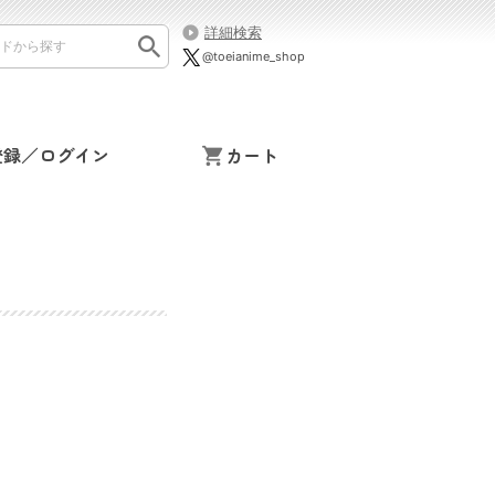
詳細検索
@toeianime_shop
登録／ログイン
カート