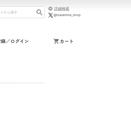
詳細検索
@toeianime_shop
登録／ログイン
カート