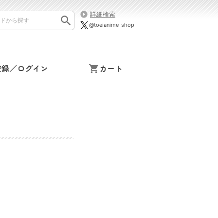
詳細検索
@toeianime_shop
登録／ログイン
カート