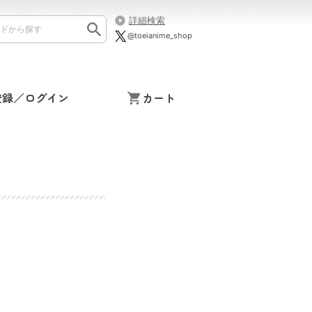
詳細検索
@toeianime_shop
登録／ログイン
カート