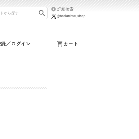
詳細検索
@toeianime_shop
登録／ログイン
カート