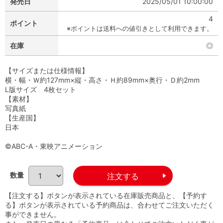
発売日
2025/05/01 10:00:00
4
ポイント
※ポイントは送料への値引きとして利用できます。
在庫
◎
【サイズまたは仕様情報】
横・幅・Ｗ約127mm×縦・高さ・Ｈ約89mm×奥行・Ｄ約2mm
L版サイズ 4枚セット
【素材】
写真紙
【生産国】
日本
©ABC-A・東映アニメーション
数量
【注文する】ボタンが表示されている在庫販売商品と、【予約す
る】ボタンが表示されている予約商品は、合わせてご注文いただく
事ができません。