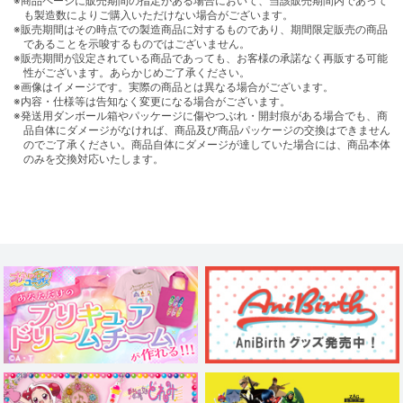
※商品ページに販売期間の指定がある場合において、当該販売期間内であって
も製造数によりご購入いただけない場合がございます。
※販売期間はその時点での製造商品に対するものであり、期間限定販売の商品
であることを示唆するものではございません。
※販売期間が設定されている商品であっても、お客様の承諾なく再販する可能
性がございます。あらかじめご了承ください。
※画像はイメージです。実際の商品とは異なる場合がございます。
※内容・仕様等は告知なく変更になる場合がございます。
※発送用ダンボール箱やパッケージに傷やつぶれ・開封痕がある場合でも、商
品自体にダメージがなければ、商品及び商品パッケージの交換はできません
のでご了承ください。商品自体にダメージが達していた場合には、商品本体
のみを交換対応いたします。