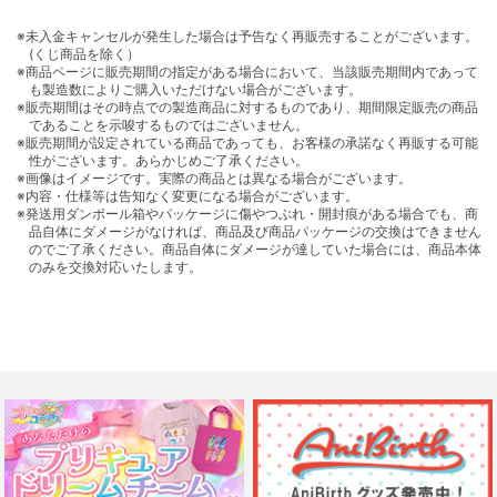
※未入金キャンセルが発生した場合は予告なく再販売することがございます。
(くじ商品を除く）
※商品ページに販売期間の指定がある場合において、当該販売期間内であって
も製造数によりご購入いただけない場合がございます。
※販売期間はその時点での製造商品に対するものであり、期間限定販売の商品
であることを示唆するものではございません。
※販売期間が設定されている商品であっても、お客様の承諾なく再販する可能
性がございます。あらかじめご了承ください。
※画像はイメージです。実際の商品とは異なる場合がございます。
※内容・仕様等は告知なく変更になる場合がございます。
※発送用ダンボール箱やパッケージに傷やつぶれ・開封痕がある場合でも、商
品自体にダメージがなければ、商品及び商品パッケージの交換はできません
のでご了承ください。商品自体にダメージが達していた場合には、商品本体
のみを交換対応いたします。