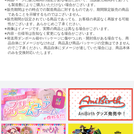
も製造数によりご購入いただけない場合がございます。
※販売期間はその時点での製造商品に対するものであり、期間限定販売の商品
であることを示唆するものではございません。
※販売期間が設定されている商品であっても、お客様の承諾なく再販する可能
性がございます。あらかじめご了承ください。
※画像はイメージです。実際の商品とは異なる場合がございます。
※内容・仕様等は告知なく変更になる場合がございます。
※発送用ダンボール箱やパッケージに傷やつぶれ・開封痕がある場合でも、商
品自体にダメージがなければ、商品及び商品パッケージの交換はできません
のでご了承ください。商品自体にダメージが達していた場合には、商品本体
のみを交換対応いたします。