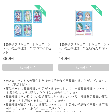
【名探偵プリキュア！】キュアエク
【名探偵プリキュア！】キュアエクレ
レールの正体は誰！？ ブロマイドセ
ールの正体は誰！？ 証明写真デコレ
ット …
ー …
880円
440円
販売終了
販売終了
※未入金キャンセルが発生した場合は予告なく再販売することがございます。
(くじ商品を除く）
※商品ページに販売期間の指定がある場合において、当該販売期間内であって
も製造数によりご購入いただけない場合がございます。
※販売期間はその時点での製造商品に対するものであり、期間限定販売の商品
であることを示唆するものではございません。
※販売期間が設定されている商品であっても、お客様の承諾なく再販する可能
性がございます。あらかじめご了承ください。