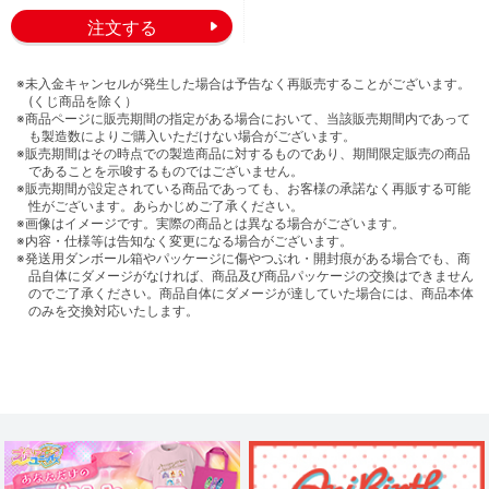
※未入金キャンセルが発生した場合は予告なく再販売することがございます。
(くじ商品を除く）
※商品ページに販売期間の指定がある場合において、当該販売期間内であって
も製造数によりご購入いただけない場合がございます。
※販売期間はその時点での製造商品に対するものであり、期間限定販売の商品
であることを示唆するものではございません。
※販売期間が設定されている商品であっても、お客様の承諾なく再販する可能
性がございます。あらかじめご了承ください。
※画像はイメージです。実際の商品とは異なる場合がございます。
※内容・仕様等は告知なく変更になる場合がございます。
※発送用ダンボール箱やパッケージに傷やつぶれ・開封痕がある場合でも、商
品自体にダメージがなければ、商品及び商品パッケージの交換はできません
のでご了承ください。商品自体にダメージが達していた場合には、商品本体
のみを交換対応いたします。