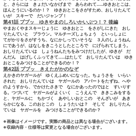
と、さらには きょだいなかげまで あらわれて……ゆきおとこは、
ほんとうにいるのか！？ ゆきおとこをさがすため、おしりたんて
いが スキーで だいジャンプ！
第41話 ププッ ゆきやまのしろいかいぶつ！？ 後編
やまおくやまスキーじょうに ゆきおとこ をさがしにきた おし
りたんていと ブラウン。マルチーズしょちょう といっしょに
てがかりをさがすうち、なにかしっていそうな ３人のしょうねん
にであうが、はなしをきこうとしたところで にげられてしまう。
おしりたんていは しょうねんたちをみつけだしたが、ゆきが だ
んだん はげしくふってきて……はたして おしりたんていは ゆき
おとこをみつけることができるのか！？
第42話 ププッ きえたがかのなぞ
えかきのヤガールが ゆくえふめいになった。ちょうさを いらい
された おしりたんていは ヤガールの アパートをたずね、へや
のようすから、でかけたさきで なにかあったのではと すいりす
る。つづいて ヤガールがよくいく こうえんで ききこみをする
と、ヤガールに ちかづく あやしいおとこの そんざいが あき
らかになる。このおとこの しょうたいは？ そして おしりたん
ていは ヤガールを みつけることができるのか？
※画像はイメージです。実際の商品とは異なる場合がございます。
※収録内容・仕様等は変更となる場合がございます。