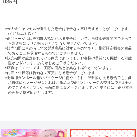
935円
※未入金キャンセルが発生した場合は予告なく再販売することがございます。
(くじ商品を除く）
※商品ページに販売期間の指定がある場合において、当該販売期間内であって
も製造数によりご購入いただけない場合がございます。
※販売期間はその時点での製造商品に対するものであり、期間限定販売の商品
であることを示唆するものではございません。
※販売期間が設定されている商品であっても、お客様の承諾なく再販する可能
性がございます。あらかじめご了承ください。
※画像はイメージです。実際の商品とは異なる場合がございます。
※内容・仕様等は告知なく変更になる場合がございます。
※発送用ダンボール箱やパッケージに傷やつぶれ・開封痕がある場合でも、商
品自体にダメージがなければ、商品及び商品パッケージの交換はできません
のでご了承ください。商品自体にダメージが達していた場合には、商品本体
のみを交換対応いたします。