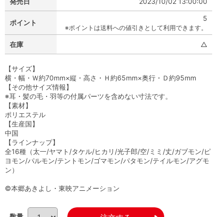
発売日
2023/10/02 13:00:00
5
ポイント
※ポイントは送料への値引きとして利用できます。
在庫
△
【サイズ】
横・幅・Ｗ約70mm×縦・高さ・Ｈ約65mm×奥行・Ｄ約95mm
【その他サイズ情報】
※耳・髪の毛・羽等の付属パーツを含めない寸法です。
【素材】
ポリエステル
【生産国】
中国
【ラインナップ】
全16種（太一/ヤマト/タケル/ヒカリ/光子郎/空/ミミ/丈/ガブモン/ピ
ヨモン/パルモン/テントモン/ゴマモン/パタモン/テイルモン/アグモ
ン）
©本郷あきよし・東映アニメーション
数量