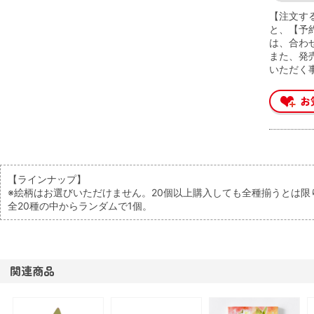
【注文す
と、【予
は、合わ
また、発
いただく
【ラインナップ】
※絵柄はお選びいただけません。20個以上購入しても全種揃うとは限
全20種の中からランダムで1個。
関連商品