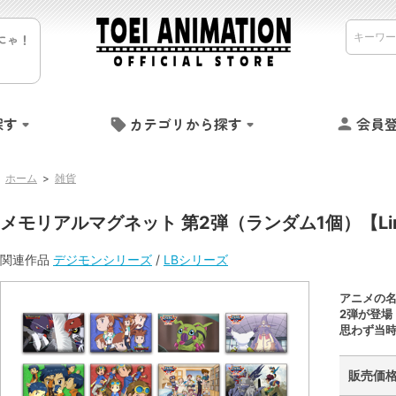
にゃ！
探す
カテゴリから探す
会員
ホーム
>
雑貨
メモリアルマグネット 第2弾（ランダム1個）【Limit
関連作品
デジモンシリーズ
/
LBシリーズ
アニメの
2弾が登場
思わず当
販売価格 