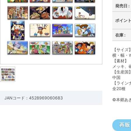
発売日 :
ポイント 
在庫 :
【サイズ
横・幅・Ｗ
【素材】
メッキ、
【生産国
中国
【ライン
全20種
JANコード：4528969060683
©本郷あ