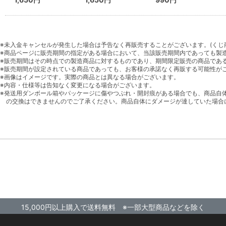
※未入金キャンセルが発生した場合は予告なく再販売することがございます。(くじ
※商品ページに販売期間の指定がある場合において、当該販売期間内であっても製
※販売期間はその時点での製造商品に対するものであり、期間限定販売の商品であ
※販売期間が設定されている商品であっても、お客様の承諾なく再販する可能性が
※画像はイメージです。実際の商品とは異なる場合がございます。
※内容・仕様等は告知なく変更になる場合がございます。
※発送用ダンボール箱やパッケージに傷やつぶれ・開封痕がある場合でも、商品自
の交換はできませんのでご了承ください。商品自体にダメージが達していた場合
15,000円以上購入で送料無料 ※一部大型商品などを除く