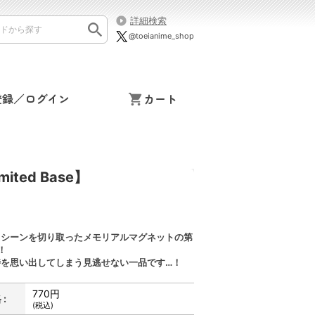
詳細検索
@toeianime_shop
登録／ログイン
カート
ed Base】
名シーンを切り取ったメモリアルマグネットの第
！
時を思い出してしまう見逃せない一品です…！
770円
:
(税込)