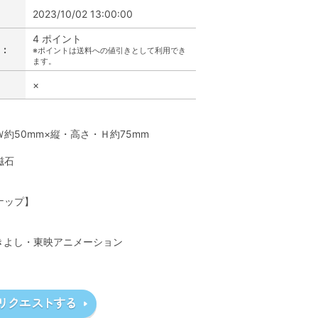
2023/10/02 13:00:00
4 ポイント
:
※ポイントは送料への値引きとして利用でき
ます。
×
】
約50mm×縦・高さ・Ｈ約75mm
磁石
】
ナップ】
きよし・東映アニメーション