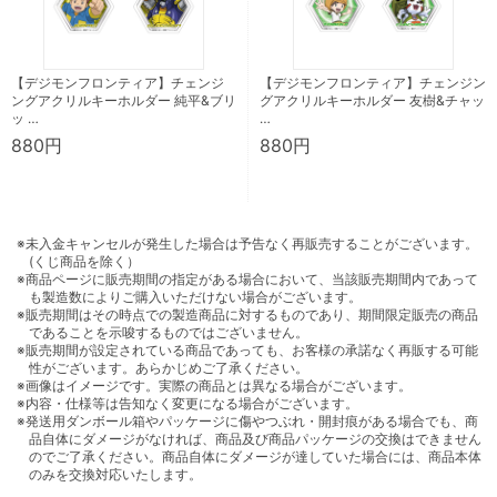
【デジモンフロンティア】チェンジ
【デジモンフロンティア】チェンジン
ングアクリルキーホルダー 純平&ブリ
グアクリルキーホルダー 友樹&チャッ
ッ …
…
880円
880円
※未入金キャンセルが発生した場合は予告なく再販売することがございます。
(くじ商品を除く）
※商品ページに販売期間の指定がある場合において、当該販売期間内であって
も製造数によりご購入いただけない場合がございます。
※販売期間はその時点での製造商品に対するものであり、期間限定販売の商品
であることを示唆するものではございません。
※販売期間が設定されている商品であっても、お客様の承諾なく再販する可能
性がございます。あらかじめご了承ください。
※画像はイメージです。実際の商品とは異なる場合がございます。
※内容・仕様等は告知なく変更になる場合がございます。
※発送用ダンボール箱やパッケージに傷やつぶれ・開封痕がある場合でも、商
品自体にダメージがなければ、商品及び商品パッケージの交換はできません
のでご了承ください。商品自体にダメージが達していた場合には、商品本体
のみを交換対応いたします。