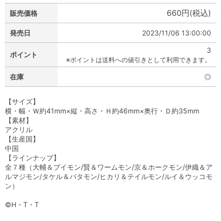
660円(税込)
販売価格
発売日
2023/11/06 13:00:00
3
ポイント
※ポイントは送料への値引きとして利用できます。
在庫
◎
【サイズ】
横・幅・Ｗ約41mm×縦・高さ・Ｈ約46mm×奥行・Ｄ約35mm
【素材】
アクリル
【生産国】
中国
【ラインナップ】
全７種（大輔＆ブイモン/賢＆ワームモン/京＆ホークモン/伊織＆ア
ルマジモン/タケル＆パタモン/ヒカリ＆テイルモン/ルイ＆ウッコモ
ン）
©H・T・T