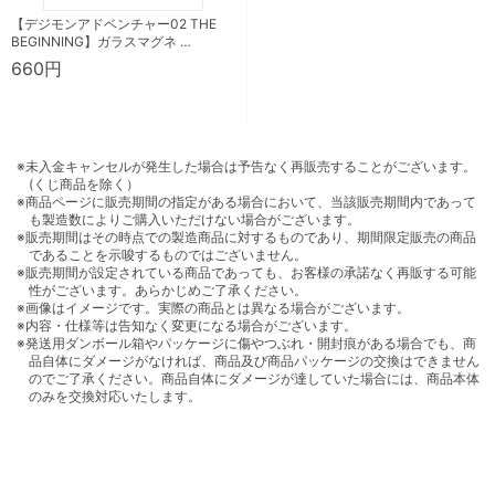
【デジモンアドベンチャー02 THE
BEGINNING】ガラスマグネ …
660円
※未入金キャンセルが発生した場合は予告なく再販売することがございます。
(くじ商品を除く）
※商品ページに販売期間の指定がある場合において、当該販売期間内であって
も製造数によりご購入いただけない場合がございます。
※販売期間はその時点での製造商品に対するものであり、期間限定販売の商品
であることを示唆するものではございません。
※販売期間が設定されている商品であっても、お客様の承諾なく再販する可能
性がございます。あらかじめご了承ください。
※画像はイメージです。実際の商品とは異なる場合がございます。
※内容・仕様等は告知なく変更になる場合がございます。
※発送用ダンボール箱やパッケージに傷やつぶれ・開封痕がある場合でも、商
品自体にダメージがなければ、商品及び商品パッケージの交換はできません
のでご了承ください。商品自体にダメージが達していた場合には、商品本体
のみを交換対応いたします。