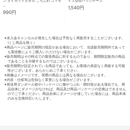
ン ダイカットタオル ころふわ ゴマモ
イス型缶バッジケース
…
1,540円
990円
※未入金キャンセルが発生した場合は予告なく再販売することがございます。
(くじ商品を除く）
※商品ページに販売期間の指定がある場合において、当該販売期間内であって
も製造数によりご購入いただけない場合がございます。
※販売期間はその時点での製造商品に対するものであり、期間限定販売の商品
であることを示唆するものではございません。
※販売期間が設定されている商品であっても、お客様の承諾なく再販する可能
性がございます。あらかじめご了承ください。
※画像はイメージです。実際の商品とは異なる場合がございます。
※内容・仕様等は告知なく変更になる場合がございます。
※発送用ダンボール箱やパッケージに傷やつぶれ・開封痕がある場合でも、商
品自体にダメージがなければ、商品及び商品パッケージの交換はできません
のでご了承ください。商品自体にダメージが達していた場合には、商品本体
のみを交換対応いたします。