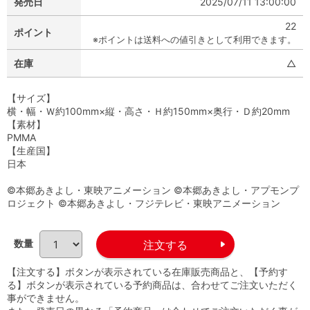
発売日
2025/07/11 13:00:00
22
ポイント
※ポイントは送料への値引きとして利用できます。
在庫
△
【サイズ】
横・幅・Ｗ約100mm×縦・高さ・Ｈ約150mm×奥行・Ｄ約20mm
【素材】
PMMA
【生産国】
日本
©本郷あきよし・東映アニメーション ©本郷あきよし・アプモンプ
ロジェクト ©本郷あきよし・フジテレビ・東映アニメーション
数量
【注文する】ボタンが表示されている在庫販売商品と、【予約す
る】ボタンが表示されている予約商品は、合わせてご注文いただく
事ができません。