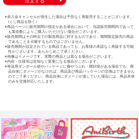
※未入金キャンセルが発生した場合は予告なく再販売することがございます。
(くじ商品を除く）
※商品ページに販売期間の指定がある場合において、当該販売期間内であって
も製造数によりご購入いただけない場合がございます。
※販売期間はその時点での製造商品に対するものであり、期間限定販売の商品
であることを示唆するものではございません。
※販売期間が設定されている商品であっても、お客様の承諾なく再販する可能
性がございます。あらかじめご了承ください。
※画像はイメージです。実際の商品とは異なる場合がございます。
※内容・仕様等は告知なく変更になる場合がございます。
※発送用ダンボール箱やパッケージに傷やつぶれ・開封痕がある場合でも、商
品自体にダメージがなければ、商品及び商品パッケージの交換はできません
のでご了承ください。商品自体にダメージが達していた場合には、商品本体
のみを交換対応いたします。