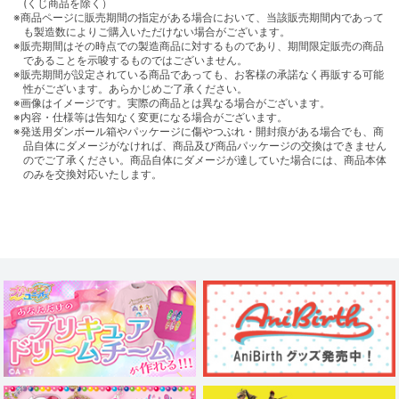
(くじ商品を除く）
※商品ページに販売期間の指定がある場合において、当該販売期間内であって
も製造数によりご購入いただけない場合がございます。
※販売期間はその時点での製造商品に対するものであり、期間限定販売の商品
であることを示唆するものではございません。
※販売期間が設定されている商品であっても、お客様の承諾なく再販する可能
性がございます。あらかじめご了承ください。
※画像はイメージです。実際の商品とは異なる場合がございます。
※内容・仕様等は告知なく変更になる場合がございます。
※発送用ダンボール箱やパッケージに傷やつぶれ・開封痕がある場合でも、商
品自体にダメージがなければ、商品及び商品パッケージの交換はできません
のでご了承ください。商品自体にダメージが達していた場合には、商品本体
のみを交換対応いたします。