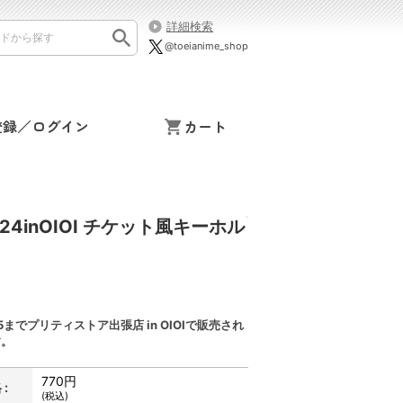
詳細検索
@toeianime_shop
登録／ログイン
カート
inOIOI チケット風キーホル
2.15までプリティストア出張店 in OIOIで販売され
す。
770円
:
(税込)