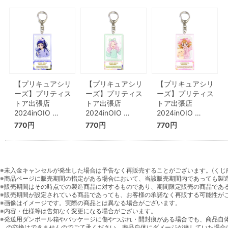
【プリキュアシリ
【プリキュアシリ
【プリキュアシリ
ーズ】プリティス
ーズ】プリティス
ーズ】プリティス
トア出張店
トア出張店
トア出張店
2024inOIO …
2024inOIO …
2024inOIO …
770円
770円
770円
※未入金キャンセルが発生した場合は予告なく再販売することがございます。(くじ
※商品ページに販売期間の指定がある場合において、当該販売期間内であっても製
※販売期間はその時点での製造商品に対するものであり、期間限定販売の商品であ
※販売期間が設定されている商品であっても、お客様の承諾なく再販する可能性が
※画像はイメージです。実際の商品とは異なる場合がございます。
※内容・仕様等は告知なく変更になる場合がございます。
※発送用ダンボール箱やパッケージに傷やつぶれ・開封痕がある場合でも、商品自
の交換はできませんのでご了承ください。商品自体にダメージが達していた場合