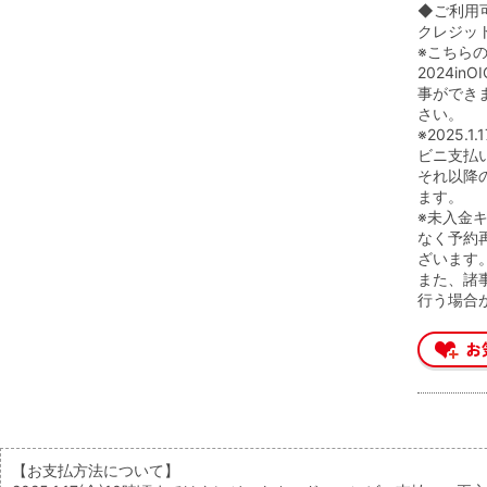
◆ご利用
クレジッ
※こちら
2024i
事ができ
さい。
※2025
ビニ支払
それ以降
ます。
※未入金
なく予約
ざいます
また、諸
行う場合
【お支払方法について】