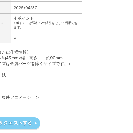
2025/04/30
4 ポイント
:
※ポイントは送料への値引きとして利用でき
ます。
×
または仕様情報】
約45mm×縦・高さ・Ｈ約90mm
イズは金属パーツを除くサイズです。）
、鉄
】
A・東映アニメーション