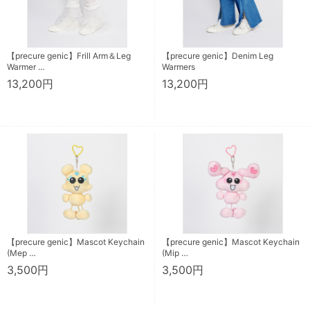
【precure genic】Frill Arm＆Leg
【precure genic】Denim Leg
Warmer …
Warmers
13,200円
13,200円
【precure genic】Mascot Keychain
【precure genic】Mascot Keychain
(Mep …
(Mip …
3,500円
3,500円