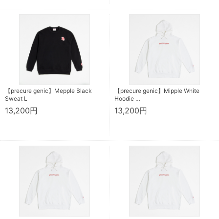
【precure genic】Mepple Black
【precure genic】Mipple White
Sweat L
Hoodie …
13,200円
13,200円