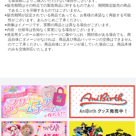
も製造数によりご購入いただけない場合がございます。
※販売期間はその時点での製造商品に対するものであり、期間限定販売の商品
であることを示唆するものではございません。
※販売期間が設定されている商品であっても、お客様の承諾なく再販する可能
性がございます。あらかじめご了承ください。
※画像はイメージです。実際の商品とは異なる場合がございます。
※内容・仕様等は告知なく変更になる場合がございます。
※発送用ダンボール箱やパッケージに傷やつぶれ・開封痕がある場合でも、商
品自体にダメージがなければ、商品及び商品パッケージの交換はできません
のでご了承ください。商品自体にダメージが達していた場合には、商品本体
のみを交換対応いたします。