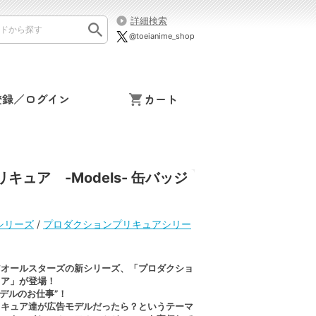
詳細検索
@toeianime_shop
登録／ログイン
カート
ア -Models- 缶バッジ
シリーズ
/
プロダクションプリキュアシリー
アオールスターズの新シリーズ、「プロダクショ
ュア」が登場！
モデルのお仕事”！
リキュア達が広告モデルだったら？というテーマ