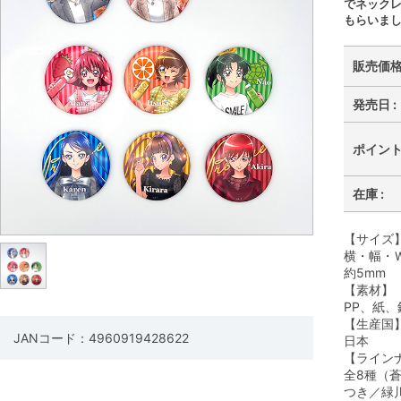
でネック
もらいま
販売価格 
発売日 :
ポイント 
在庫 :
【サイズ
横・幅・Ｗ
約5mm
【素材】
PP、紙、
【生産国
JANコード：4960919428622
日本
【ライン
全8種（
つき／緑