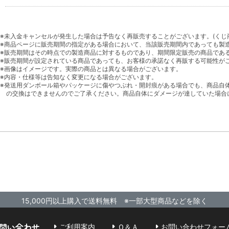
※未入金キャンセルが発生した場合は予告なく再販売することがございます。(くじ
※商品ページに販売期間の指定がある場合において、当該販売期間内であっても製
※販売期間はその時点での製造商品に対するものであり、期間限定販売の商品であ
※販売期間が設定されている商品であっても、お客様の承諾なく再販する可能性が
※画像はイメージです。実際の商品とは異なる場合がございます。
※内容・仕様等は告知なく変更になる場合がございます。
※発送用ダンボール箱やパッケージに傷やつぶれ・開封痕がある場合でも、商品自
の交換はできませんのでご了承ください。商品自体にダメージが達していた場合
15,000円以上購入で送料無料 ※一部大型商品などを除く
問い合わせ
ご利用案内
Ｑ＆Ａ
お問い合わせフォー