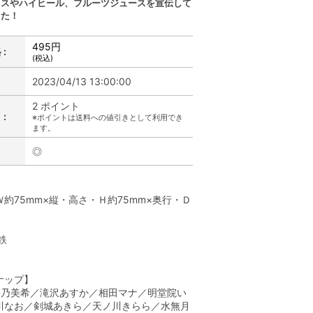
レスやハイヒール、フルーツジュースを宣伝して
した！
495円
:
(税込)
2023/04/13 13:00:00
2 ポイント
:
※ポイントは送料への値引きとして利用でき
ます。
◎
】
約75mm×縦・高さ・Ｈ約75mm×奥行・Ｄ
鉄
】
ナップ】
蒼乃美希／滝沢あすか／相田マナ／明堂院い
川なお／剣城あきら／天ノ川きらら／水無月