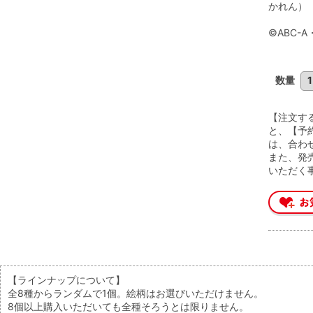
かれん）
©ABC-
数量
【注文す
と、【予
は、合わ
また、発
いただく
【ラインナップについて】
全8種からランダムで1個。絵柄はお選びいただけません。
8個以上購入いただいても全種そろうとは限りません。