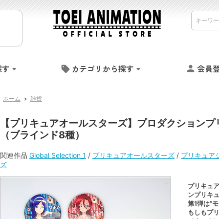
探す
カテゴリから探す
会員
ホーム
>
雑貨
【プリキュアオールスターズ】プロダクションプリキュ
（ブラインド8種）
関連作品
Global Selection_1
/
プリキュアオールスターズ
/
プリキュア
ズ
プリキュ
ンプリキ
第1弾は”
もしもプ