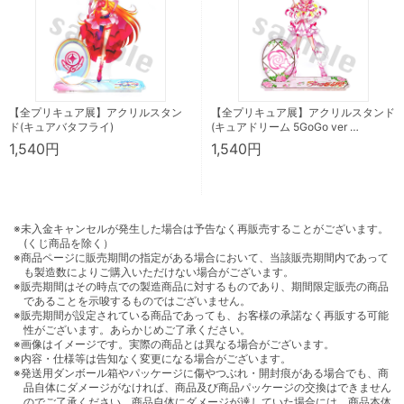
【全プリキュア展】アクリルスタン
【全プリキュア展】アクリルスタンド
ド(キュアバタフライ)
(キュアドリーム 5GoGo ver …
1,540円
1,540円
※未入金キャンセルが発生した場合は予告なく再販売することがございます。
(くじ商品を除く）
※商品ページに販売期間の指定がある場合において、当該販売期間内であって
も製造数によりご購入いただけない場合がございます。
※販売期間はその時点での製造商品に対するものであり、期間限定販売の商品
であることを示唆するものではございません。
※販売期間が設定されている商品であっても、お客様の承諾なく再販する可能
性がございます。あらかじめご了承ください。
※画像はイメージです。実際の商品とは異なる場合がございます。
※内容・仕様等は告知なく変更になる場合がございます。
※発送用ダンボール箱やパッケージに傷やつぶれ・開封痕がある場合でも、商
品自体にダメージがなければ、商品及び商品パッケージの交換はできません
のでご了承ください。商品自体にダメージが達していた場合には、商品本体