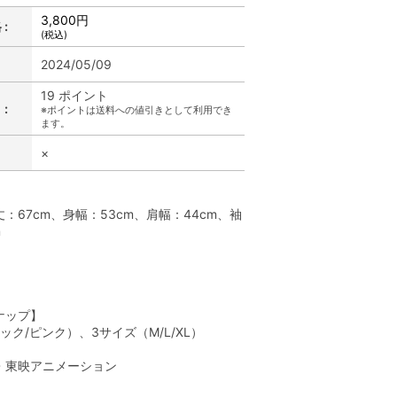
3,800円
:
(税込)
2024/05/09
19 ポイント
:
※ポイントは送料への値引きとして利用でき
ます。
×
】
：67cm、身幅：53cm、肩幅：44cm、袖
m
】
ナップ】
ック/ピンク）、3サイズ（M/L/XL）
A・東映アニメーション