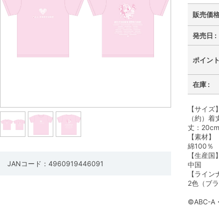
販売価格 
発売日 :
ポイント 
在庫 :
【サイズ
（約）着丈
丈：20c
【素材】
綿100％
【生産国
JANコード：4960919446091
中国
【ライン
2色（ブラ
©ABC-