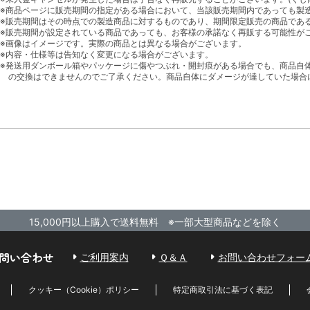
※商品ページに販売期間の指定がある場合において、当該販売期間内であっても製
※販売期間はその時点での製造商品に対するものであり、期間限定販売の商品であ
※販売期間が設定されている商品であっても、お客様の承諾なく再販する可能性が
※画像はイメージです。実際の商品とは異なる場合がございます。
※内容・仕様等は告知なく変更になる場合がございます。
※発送用ダンボール箱やパッケージに傷やつぶれ・開封痕がある場合でも、商品自
の交換はできませんのでご了承ください。商品自体にダメージが達していた場合
15,000円以上購入で送料無料 ※一部大型商品などを除く
問い合わせ
ご利用案内
Ｑ＆Ａ
お問い合わせフォー
クッキー（Cookie）ポリシー
特定商取引法に基づく表記