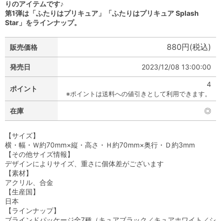
りのアイテムです♪
第1弾は「ふたりはプリキュア」「ふたりはプリキュア Splash
Star」をラインナップ。
880円(税込)
販売価格
発売日
2023/12/08 13:00:00
4
ポイント
※ポイントは送料への値引きとして利用できます。
在庫
◎
【サイズ】
横・幅・Ｗ約70mm×縦・高さ・Ｈ約70mm×奥行・Ｄ約3mm
【その他サイズ情報】
デザインによりサイズ、重さに個体差がございます
【素材】
アクリル、合金
【生産国】
日本
【ラインナップ】
ブラインドパッケージ全7種（キュアブラック／キュアホワイト／シ