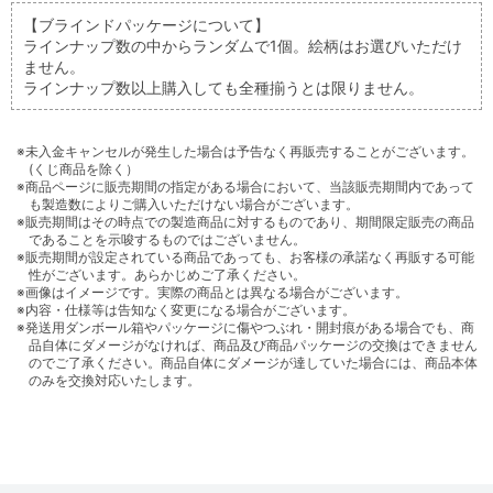
【ブラインドパッケージについて】
ラインナップ数の中からランダムで1個。絵柄はお選びいただけ
ません。
ラインナップ数以上購入しても全種揃うとは限りません。
※未入金キャンセルが発生した場合は予告なく再販売することがございます。
(くじ商品を除く）
※商品ページに販売期間の指定がある場合において、当該販売期間内であって
も製造数によりご購入いただけない場合がございます。
※販売期間はその時点での製造商品に対するものであり、期間限定販売の商品
であることを示唆するものではございません。
※販売期間が設定されている商品であっても、お客様の承諾なく再販する可能
性がございます。あらかじめご了承ください。
※画像はイメージです。実際の商品とは異なる場合がございます。
※内容・仕様等は告知なく変更になる場合がございます。
※発送用ダンボール箱やパッケージに傷やつぶれ・開封痕がある場合でも、商
品自体にダメージがなければ、商品及び商品パッケージの交換はできません
のでご了承ください。商品自体にダメージが達していた場合には、商品本体
のみを交換対応いたします。