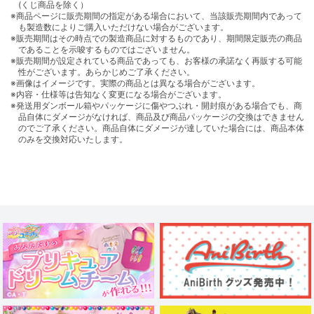
(くじ商品を除く）
※商品ページに販売期間の指定がある場合において、当該販売期間内であって
も製造数によりご購入いただけない場合がございます。
※販売期間はその時点での製造商品に対するものであり、期間限定販売の商品
であることを示唆するものではございません。
※販売期間が設定されている商品であっても、お客様の承諾なく再販する可能
性がございます。あらかじめご了承ください。
※画像はイメージです。実際の商品とは異なる場合がございます。
※内容・仕様等は告知なく変更になる場合がございます。
※発送用ダンボール箱やパッケージに傷やつぶれ・開封痕がある場合でも、商
品自体にダメージがなければ、商品及び商品パッケージの交換はできません
のでご了承ください。商品自体にダメージが達していた場合には、商品本体
のみを交換対応いたします。