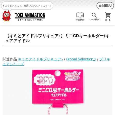
きょうもいちにち、気合い入れていくにゃ～！
【キミとアイドルプリキュア♪】ミニCDキーホルダー/キ
ュアアイドル
関連作品
キミとアイドルプリキュア♪
/
Global Selection_1
/
プリキ
ュアシリーズ