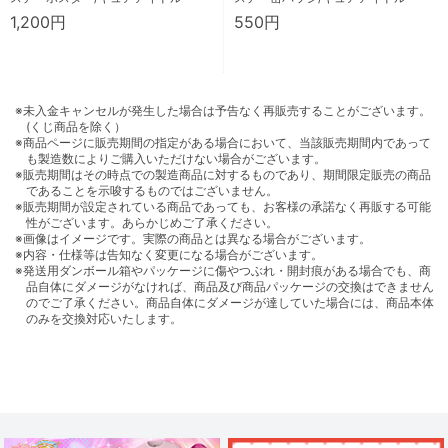
1,200円
550円
※未入金キャンセルが発生した場合は予告なく再販売することがございます。
(くじ商品を除く）
※商品ページに販売期間の指定がある場合において、当該販売期間内であって
も製造数によりご購入いただけない場合がございます。
※販売期間はその時点での製造商品に対するものであり、期間限定販売の商品
であることを示唆するものではございません。
※販売期間が設定されている商品であっても、お客様の承諾なく再販する可能
性がございます。あらかじめご了承ください。
※画像はイメージです。実際の商品とは異なる場合がございます。
※内容・仕様等は告知なく変更になる場合がございます。
※発送用ダンボール箱やパッケージに傷やつぶれ・開封痕がある場合でも、商
品自体にダメージがなければ、商品及び商品パッケージの交換はできません
のでご了承ください。商品自体にダメージが達していた場合には、商品本体
のみを交換対応いたします。