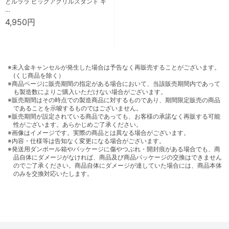
とルララ ビッグアクリルスタンド キ
…
4,950円
※未入金キャンセルが発生した場合は予告なく再販売することがございます。
(くじ商品を除く）
※商品ページに販売期間の指定がある場合において、当該販売期間内であって
も製造数によりご購入いただけない場合がございます。
※販売期間はその時点での製造商品に対するものであり、期間限定販売の商品
であることを示唆するものではございません。
※販売期間が設定されている商品であっても、お客様の承諾なく再販する可能
性がございます。あらかじめご了承ください。
※画像はイメージです。実際の商品とは異なる場合がございます。
※内容・仕様等は告知なく変更になる場合がございます。
※発送用ダンボール箱やパッケージに傷やつぶれ・開封痕がある場合でも、商
品自体にダメージがなければ、商品及び商品パッケージの交換はできません
のでご了承ください。商品自体にダメージが達していた場合には、商品本体
のみを交換対応いたします。