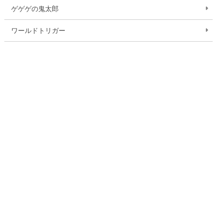
ゲゲゲの鬼太郎
ワールドトリガー
おしりたんてい
ミラキュラス レディバグ＆シャノワール
逃走中 ザ グレートミッション
ドラゴンクエスト ダイの大冒険
ふしぎ駄菓子屋 銭天堂
いきものさん
作品一覧を見る
お問い合わせ