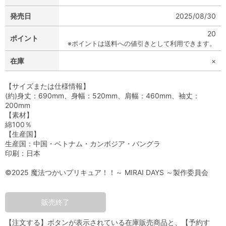
発売日
2025/08/30
20
ポイント
※ポイントは送料への値引きとして利用できます。
在庫
×
【サイズまたは仕様情報】
(約)身丈：690mm、身幅：520mm、肩幅：460mm、袖丈：
200mm
【素材】
綿100％
【生産国】
生産国：中国・ベトナム・カンボジア・バングラ
印刷：日本
©2025 魔法つかいプリキュア！！～ MIRAI DAYS ～製作委員会
販売終了
【注文する】ボタンが表示されている在庫販売商品と、【予約す