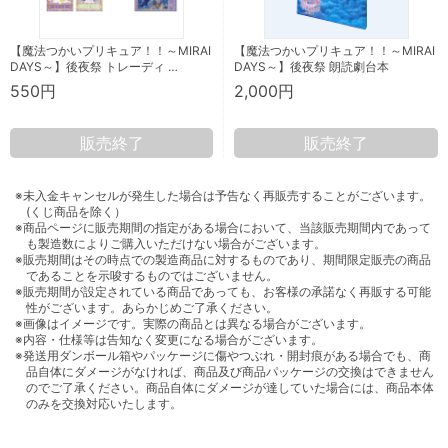
【魔法つかいプリキュア！！～MIRAI
【魔法つかいプリキュア！！～MIRAI
DAYS～】後夜祭 トレーディ …
DAYS～】後夜祭 朗読劇台本
550円
2,000円
販売終了
販売終了
※未入金キャンセルが発生した場合は予告なく再販売することがございます。
(くじ商品を除く）
※商品ページに販売期間の指定がある場合において、当該販売期間内であって
も製造数によりご購入いただけない場合がございます。
※販売期間はその時点での製造商品に対するものであり、期間限定販売の商品
であることを示唆するものではございません。
※販売期間が設定されている商品であっても、お客様の承諾なく再販する可能
性がございます。あらかじめご了承ください。
※画像はイメージです。実際の商品とは異なる場合がございます。
※内容・仕様等は告知なく変更になる場合がございます。
※発送用ダンボール箱やパッケージに傷やつぶれ・開封痕がある場合でも、商
品自体にダメージがなければ、商品及び商品パッケージの交換はできません
のでご了承ください。商品自体にダメージが達していた場合には、商品本体
のみを交換対応いたします。