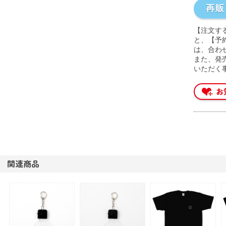
【注文す
と、【予
は、合わ
また、発
いただく
関連商品