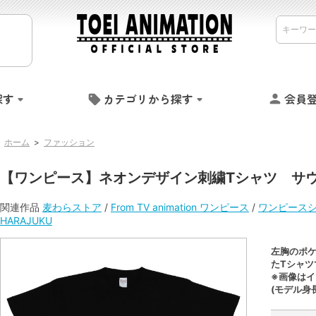
探す
カテゴリから探す
会員
ホーム
>
ファッション
【ワンピース】ネオンデザイン刺繍Tシャツ サ
関連作品
麦わらストア
/
From TV animation ワンピース
/
ワンピース
HARAJUKU
左胸のポ
たTシャツ
※画像はイ
(モデル身長