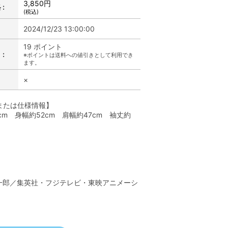
3,850円
:
(税込)
2024/12/23 13:00:00
19 ポイント
:
※ポイントは送料への値引きとして利用でき
ます。
×
または仕様情報】
cm 身幅約52cm 肩幅約47cm 袖丈約
】
一郎／集英社・フジテレビ・東映アニメーシ