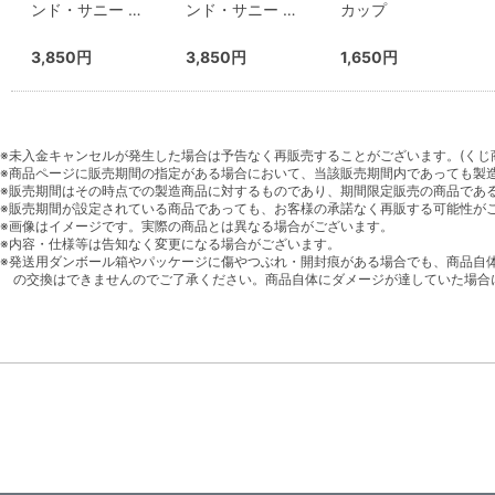
ンド・サニー …
ンド・サニー …
カップ
3,850円
3,850円
1,650円
※未入金キャンセルが発生した場合は予告なく再販売することがございます。(くじ
※商品ページに販売期間の指定がある場合において、当該販売期間内であっても製
※販売期間はその時点での製造商品に対するものであり、期間限定販売の商品であ
※販売期間が設定されている商品であっても、お客様の承諾なく再販する可能性が
※画像はイメージです。実際の商品とは異なる場合がございます。
※内容・仕様等は告知なく変更になる場合がございます。
※発送用ダンボール箱やパッケージに傷やつぶれ・開封痕がある場合でも、商品自
の交換はできませんのでご了承ください。商品自体にダメージが達していた場合