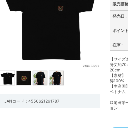
販売価格 
発売日 :
ポイント 
在庫 :
【サイズ
身丈約70
20cm
【素材】
綿100%
【生産国
ベトナム
JANコード：4550621261787
©尾田栄
ョン