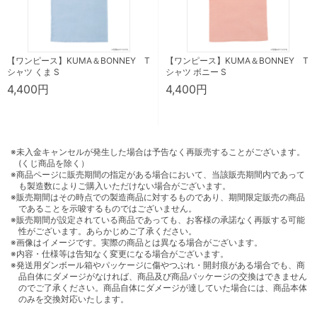
【ワンピース】KUMA＆BONNEY T
【ワンピース】KUMA＆BONNEY T
シャツ くま S
シャツ ボニー S
4,400円
4,400円
※未入金キャンセルが発生した場合は予告なく再販売することがございます。
(くじ商品を除く）
※商品ページに販売期間の指定がある場合において、当該販売期間内であって
も製造数によりご購入いただけない場合がございます。
※販売期間はその時点での製造商品に対するものであり、期間限定販売の商品
であることを示唆するものではございません。
※販売期間が設定されている商品であっても、お客様の承諾なく再販する可能
性がございます。あらかじめご了承ください。
※画像はイメージです。実際の商品とは異なる場合がございます。
※内容・仕様等は告知なく変更になる場合がございます。
※発送用ダンボール箱やパッケージに傷やつぶれ・開封痕がある場合でも、商
品自体にダメージがなければ、商品及び商品パッケージの交換はできません
のでご了承ください。商品自体にダメージが達していた場合には、商品本体
のみを交換対応いたします。