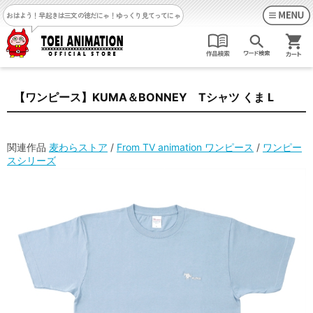
おはよう！早起きは三文の徳だにゃ！
ゆっくり見てってにゃ
【ワンピース】KUMA＆BONNEY Tシャツ くま L
関連作品
麦わらストア
/
From TV animation ワンピース
/
ワンピー
スシリーズ