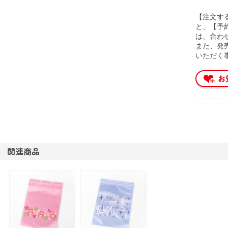
【注文す
と、【予
は、合わ
また、発
いただく
関連商品