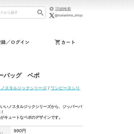
詳細検索
@toeianime_shop
登録／ログイン
カート
ーバッグ ベポ
 ノスタルジックシリーズ
/
ワンピースシリ
わいいノスタルジックシリーズから、ジッパーバ
場！
いがキュートなベポのデザインです。
990円
: