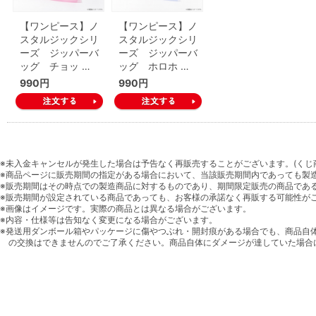
【ワンピース】ノ
【ワンピース】ノ
スタルジックシリ
スタルジックシリ
ーズ ジッパーバ
ーズ ジッパーバ
ッグ チョッ …
ッグ ホロホ …
990円
990円
※未入金キャンセルが発生した場合は予告なく再販売することがございます。(くじ
※商品ページに販売期間の指定がある場合において、当該販売期間内であっても製
※販売期間はその時点での製造商品に対するものであり、期間限定販売の商品であ
※販売期間が設定されている商品であっても、お客様の承諾なく再販する可能性が
※画像はイメージです。実際の商品とは異なる場合がございます。
※内容・仕様等は告知なく変更になる場合がございます。
※発送用ダンボール箱やパッケージに傷やつぶれ・開封痕がある場合でも、商品自
の交換はできませんのでご了承ください。商品自体にダメージが達していた場合