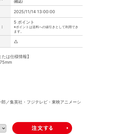
(税込)
2025/11/14 13:00:00
5 ポイント
:
※ポイントは送料への値引きとして利用でき
ます。
△
または仕様情報】
175mm
】
一郎／集英社・フジテレビ・東映アニメーシ