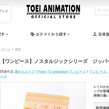
グした
探す
カテゴリから探す
会員
ホーム
>
雑貨
【ワンピース】ノスタルジックシリーズ ジッパ
関連作品
麦わらストア
/
From TV animation ワンピース
/
ワンピース
ーズ
レトロか
ッグが登
表情の違
販売価格 